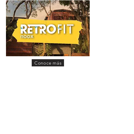
Conoce más
PIXKA
recup.
ESTATE
urbana
RESTAUR.
AGRÍCOLA