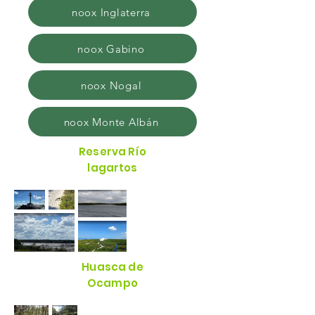
noox Inglaterra
noox Gabino
noox Nogal
noox Monte Albán
Reserva Río
lagartos
Huasca de
Ocampo