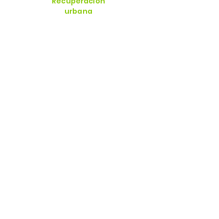
Recuperación
urbana
+
Reserva
ecológica
:
51,482