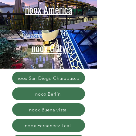
noox América
noox Guty
noox San Diego Churubusco
noox Berlín
noox Buena vista
noox Fernandez Leal