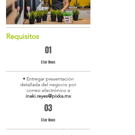
Requisitos
01
Star Noox
• Entregar presentación
detallada del negocio por
correo electrónico a
inaki.reyes@pixka.mx
03
Star Noox