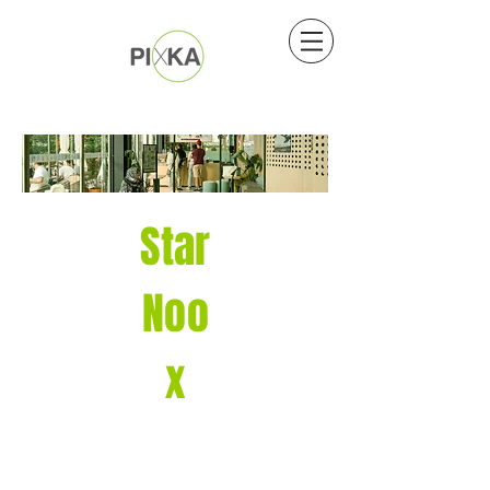
Star
Noo
x
Impulsando el
Emprendimiento y la