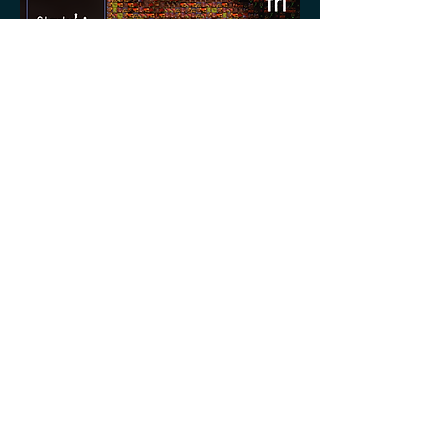
#pixka#Startupmigrante#Las
FronterasNoExisten