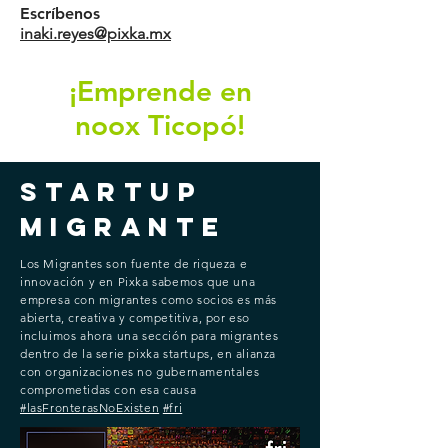
Escríbenos
inaki.reyes@pixka.mx
¡Emprende en
noox Ticopó!
Startup
Migrante
Los Migrantes son fuente de riqueza e
innovación y en Pixka sabemos que una
empresa con migrantes como socios es más
abierta, creativa y competitiva, por eso
incluimos ahora una sección para migrantes
dentro de la serie pixka startups, en alianza
con organizaciones no gubernamentales
comprometidas con esa causa
#lasFronterasNoExisten
#fri