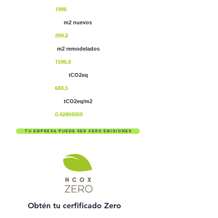
1996
m2 nuevos
399.2
m2 remodelados
1596.8
tCO2eq
683.5
tCO2eq/m2
0.42804359
Tu empresa puede ser cero emisiones
Obtén tu cerfificado Zero