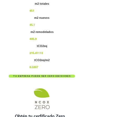
m2 totales
451
m2 nuevos
45.1
m2 remodelados
405.9
tCO2eq
215.41113
tCO2eq/m2
0.5307
Tu empresa puede ser cero emisiones
Obtén tu cerfificado Zero