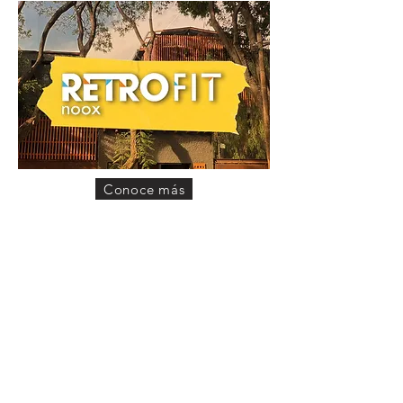
Conoce más
PIXKA
recup.
ESTATE
urbana
RESTAUR.
AGRÍCOLA