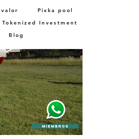
 valor
Pixka pool
Tokenized Investment
Blog
l desarrollo
da en
rida
co Izamal.
Miembros