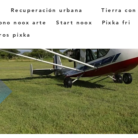
Recuperación urbana
Tierra con
ono noox arte
Start noox
Pixka fri
os pixka
El predio está ubicado en e
Kankabal, Hacienda ubica
Yucatán.
A una hora y media de Mé
A 20 min. del Pueblo Mági