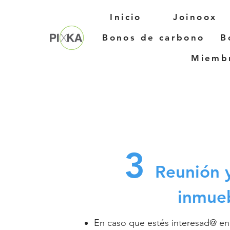
Inicio
Joinoox
Bonos de carbono
B
Miembr
3
Reunión y
inmue
En caso que estés interesad@ en