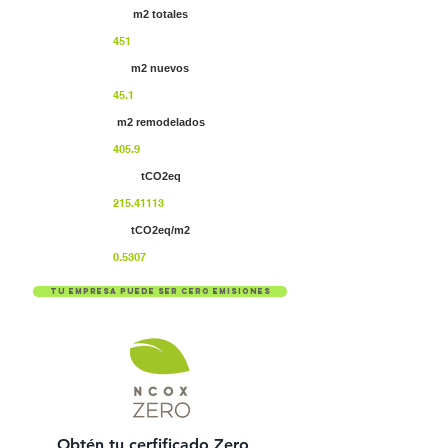
m2 totales
451
m2 nuevos
45.1
m2 remodelados
405.9
tCO2eq
215.41113
tCO2eq/m2
0.5307
Tu empresa puede ser cero emisiones
Obtén tu cerfificado Zero