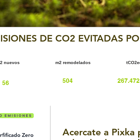
SIONES DE CO2 EVITADAS POR 
2 nuevos
m2 remodelados
tCO2e
504
267.472
56
o emisiones
Acercate a Pixka
rfificado Zero