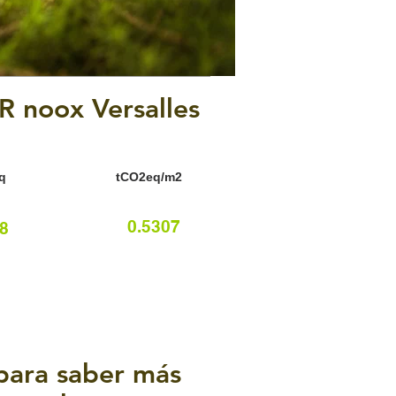
noox Versalles
q
tCO2eq/m2
0.5307
8
 para saber más