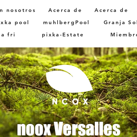
on nosotros
Acerca de
Acerca de
ixka pool
muhlbergPool
Granja So
a fri
pixka-Estate
Miembr
noox Versalles